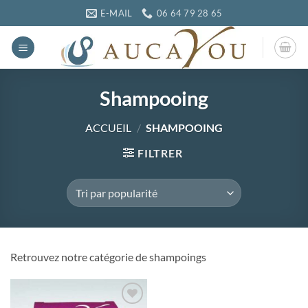
Passer
E-MAIL
06 64 79 28 65
au
contenu
Shampooing
ACCUEIL
/
SHAMPOOING
FILTRER
Retrouvez notre catégorie de shampoings