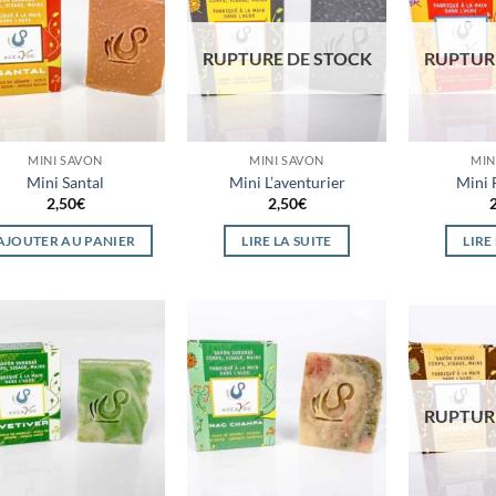
Ajouter
Ajouter
à la
à la
wishlist
wishlist
RUPTURE DE STOCK
RUPTUR
MINI SAVON
MINI SAVON
MIN
Mini Santal
Mini L’aventurier
Mini 
2,50
€
2,50
€
AJOUTER AU PANIER
LIRE LA SUITE
LIRE
Ajouter
Ajouter
à la
à la
wishlist
wishlist
RUPTUR