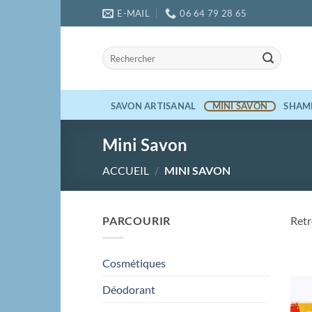
Passer
E-MAIL
06 64 79 28 65
au
contenu
Recherche
pour :
SAVON ARTISANAL
MINI SAVON
SHAM
Mini Savon
ACCUEIL
/
MINI SAVON
PARCOURIR
Retr
Cosmétiques
Déodorant