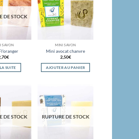
Ajouter
Ajouter
à la
à la
wishlist
wishlist
E DE STOCK
I SAVON
MINI SAVON
Fl’oranger
Mini avocat chanvre
2,70
€
2,50
€
 LA SUITE
AJOUTER AU PANIER
Ajouter
Ajouter
à la
à la
wishlist
wishlist
E DE STOCK
RUPTURE DE STOCK