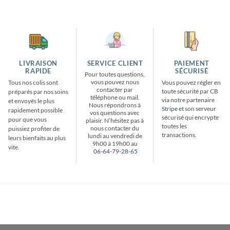
LIVRAISON
SERVICE CLIENT
PAIEMENT
RAPIDE
SÉCURISÉ
Pour toutes questions,
vous pouvez nous
Tous nos colis sont
Vous pouvez régler en
contacter par
toute sécurité par CB
préparés par nos soins
téléphone ou mail.
via notre partenaire
et envoyés le plus
Nous répondrons à
Stripe
et son serveur
rapidement possible
vos questions avec
sécurisé qui encrypte
pour que vous
plaisir. N’hésitez pas à
toutes les
nous contacter du
puissiez profiter de
transactions.
lundi au vendredi de
leurs bienfaits au plus
9h00 à 19h00 au
vite.
06-64-79-28-65