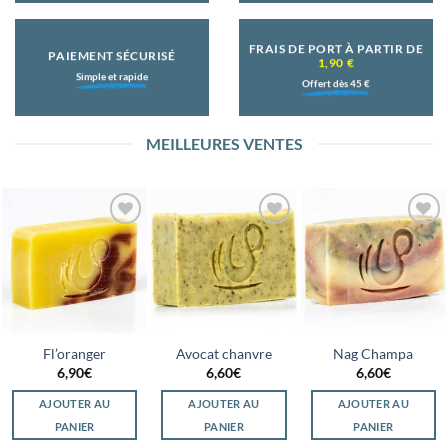
FRAIS DE PORT À PARTIR DE
PAIEMENT SÉCURISÉ
1,90 €
Simple et rapide
Offert dès 45 €
MEILLEURES VENTES
Ajouter
Ajouter
Ajouter
à la
à la
à la
wishlist
wishlist
wishlist
Fl’oranger
Avocat chanvre
Nag Champa
6,90
€
6,60
€
6,60
€
AJOUTER AU
AJOUTER AU
AJOUTER AU
PANIER
PANIER
PANIER