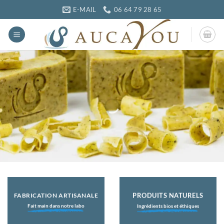
Passer
E-MAIL
06 64 79 28 65
au
contenu
Envoi par Mondial Relay…
Frais de port à partir de
1,90 €
dès 12 € d’achat
VOIR LES PRODUITS
PRODUITS NATURELS
FABRICATION ARTISANALE
Fait main dans notre labo
Ingrédients bios et éthiques