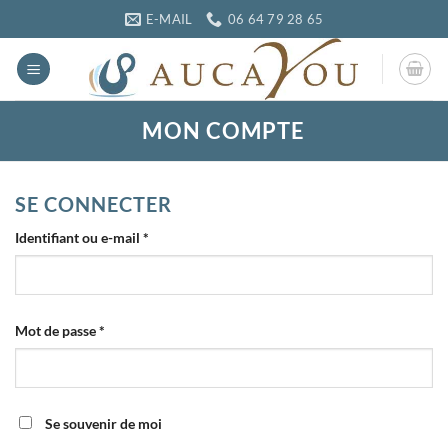
Passer
E-MAIL
06 64 79 28 65
au
contenu
MON COMPTE
SE CONNECTER
Obligatoire
Identifiant ou e-mail
*
Obligatoire
Mot de passe
*
Se souvenir de moi