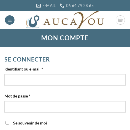
Passer
E-MAIL
06 64 79 28 65
au
contenu
MON COMPTE
SE CONNECTER
Obligatoire
Identifiant ou e-mail
*
Obligatoire
Mot de passe
*
Se souvenir de moi