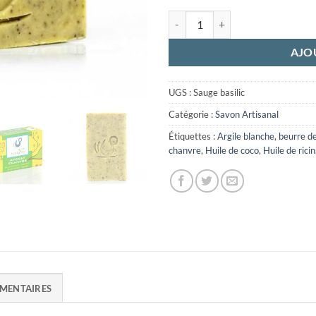
quantité de Avocat chanvre
AJO
UGS :
Sauge basilic
Catégorie :
Savon Artisanal
Étiquettes :
Argile blanche
,
beurre de
chanvre
,
Huile de coco
,
Huile de ricin
MENTAIRES