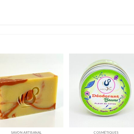
Ajouter
Ajou
à la
à l
wishlist
wishl
SAVON ARTISANAL
COSMÉTIQUES