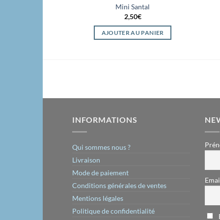
Mini Santal
2,50
€
AJOUTER AU PANIER
INFORMATIONS
NE
Prén
Qui sommes nous ?
Livraison
Mode de paiement
Emai
Conditions générales de ventes
Mentions légales
Politique de confidentialité