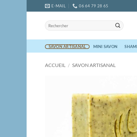
Passer
E-MAIL
06 64 79 28 65
au
contenu
Recherche
pour :
SAVON ARTISANAL
MINI SAVON
SHAM
ACCUEIL
/
SAVON ARTISANAL