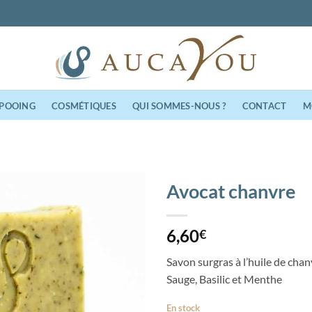
M
POOING
COSMÉTIQUES
QUI SOMMES-NOUS ?
CONTACT
Avocat chanvre
Ajouter
6,60
à la
€
wishlist
Savon surgras à l’huile de cha
Sauge, Basilic et Menthe
En stock