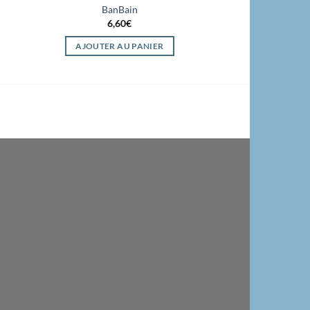
BanBain
Mini M
6,60
€
2,5
AJOUTER AU PANIER
LIRE LA