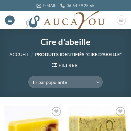
Passer
E-MAIL
06 64 79 28 65
au
contenu
Cire d'abeille
ACCUEIL
/
PRODUITS IDENTIFIÉS “CIRE D'ABEILLE”
FILTRER
Ajouter
Ajouter
à la
à la
wishlist
wishlist