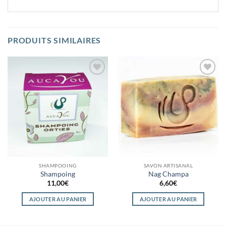
PRODUITS SIMILAIRES
Ajouter
Ajouter
à la
à la
wishlist
wishlist
SHAMPOOING
SAVON ARTISANAL
Shampoing
Nag Champa
11,00
€
6,60
€
AJOUTER AU PANIER
AJOUTER AU PANIER