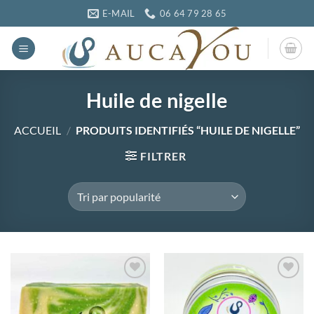
Passer
E-MAIL
06 64 79 28 65
au
contenu
Huile de nigelle
ACCUEIL
/
PRODUITS IDENTIFIÉS “HUILE DE NIGELLE”
FILTRER
Ajouter
Ajouter
à la
à la
wishlist
wishlist