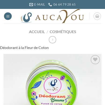
Passer
E-MAIL
06 64 79 28 65
au
contenu
ACCUEIL
/
COSMÉTIQUES
Déodorant à la Fleur de Coton
Ajouter
à la
wishlist