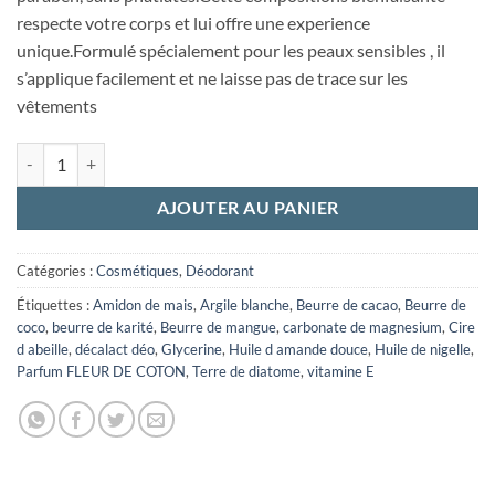
respecte votre corps et lui offre une experience
unique.Formulé spécialement pour les peaux sensibles , il
s’applique facilement et ne laisse pas de trace sur les
vêtements
quantité de DEODORANT BAUME
AJOUTER AU PANIER
Catégories :
Cosmétiques
,
Déodorant
Étiquettes :
Amidon de mais
,
Argile blanche
,
Beurre de cacao
,
Beurre de
coco
,
beurre de karité
,
Beurre de mangue
,
carbonate de magnesium
,
Cire
d abeille
,
décalact déo
,
Glycerine
,
Huile d amande douce
,
Huile de nigelle
,
Parfum FLEUR DE COTON
,
Terre de diatome
,
vitamine E