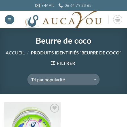
Passer
E-MAIL
06 64 79 28 65
au
contenu
Beurre de coco
ACCUEIL
/
PRODUITS IDENTIFIÉS “BEURRE DE COCO”
FILTRER
Ajouter
à la
wishlist