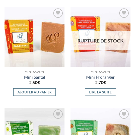
Ajouter
Ajouter
à la
à la
wishlist
wishlist
RUPTURE DE STOCK
MINI SAVON
MINI SAVON
Mini Santal
Mini Fl’oranger
2,50
€
2,70
€
AJOUTER AU PANIER
LIRE LA SUITE
Ajouter
Ajouter
à la
à la
wishlist
wishlist