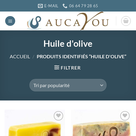
Passer
E-MAIL
06 64 79 28 65
au
contenu
Huile d'olive
ACCUEIL
/
PRODUITS IDENTIFIÉS “HUILE D'OLIVE”
FILTRER
Ajouter
Ajouter
à la
à la
wishlist
wishlist