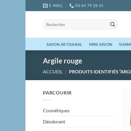
Passer
E-MAIL
06 64 79 28 65
au
contenu
Recherche
pour :
SAVON ARTISANAL
MINI SAVON
SHAM
Argile rouge
ACCUEIL
/
PRODUITS IDENTIFIÉS “ARG
PARCOURIR
Cosmétiques
Déodorant