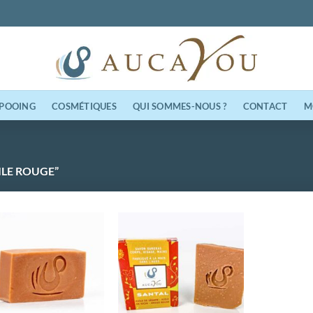
M
POOING
COSMÉTIQUES
QUI SOMMES-NOUS ?
CONTACT
ILE ROUGE”
Ajouter
Ajouter
à la
à la
wishlist
wishlist