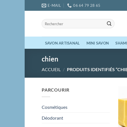
Passer
E-MAIL
06 64 79 28 65
au
contenu
Recherche
pour :
SAVON ARTISANAL
MINI SAVON
SHAM
chien
ACCUEIL
/
PRODUITS IDENTIFIÉS “CHI
PARCOURIR
Cosmétiques
Déodorant