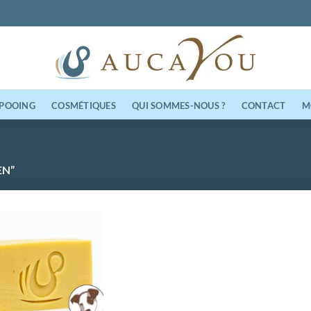
M
POOING
COSMÉTIQUES
QUI SOMMES-NOUS ?
CONTACT
EN”
Ajouter
à la
wishlist