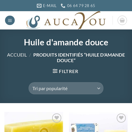
Passer
E-MAIL
06 64 79 28 65
au
contenu
Huile d'amande douce
ACCUEIL
/
PRODUITS IDENTIFIÉS “HUILE D'AMANDE
DOUCE”
FILTRER
Ajouter
Ajouter
à la
à la