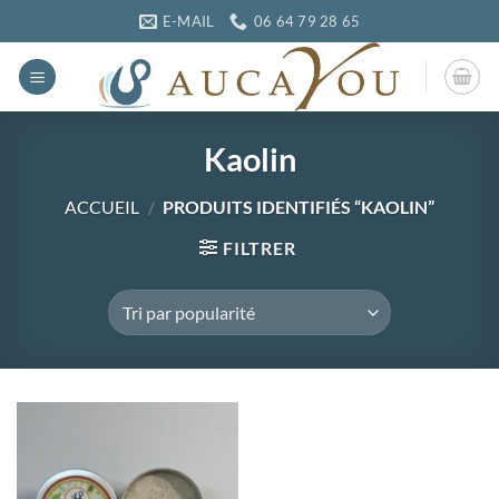
Passer
E-MAIL
06 64 79 28 65
au
contenu
Kaolin
ACCUEIL
/
PRODUITS IDENTIFIÉS “KAOLIN”
FILTRER
Ajouter
à la
wishlist