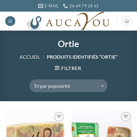
Passer
E-MAIL
06 64 79 28 65
au
contenu
Ortie
ACCUEIL
/
PRODUITS IDENTIFIÉS “ORTIE”
FILTRER
Ajouter
Ajouter
à la
à la
wishlist
wishlist