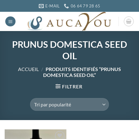
Passer
E-MAIL
06 64 79 28 65
au
contenu
PRUNUS DOMESTICA SEED
OIL
ACCUEIL
/
PRODUITS IDENTIFIÉS “PRUNUS
DOMESTICA SEED OIL”
FILTRER