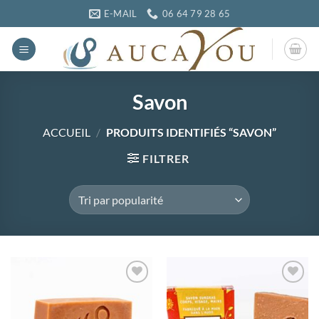
Passer
E-MAIL
06 64 79 28 65
au
contenu
Savon
ACCUEIL
/
PRODUITS IDENTIFIÉS “SAVON”
FILTRER
Ajouter
Ajouter
à la
à la
wishlist
wishlist