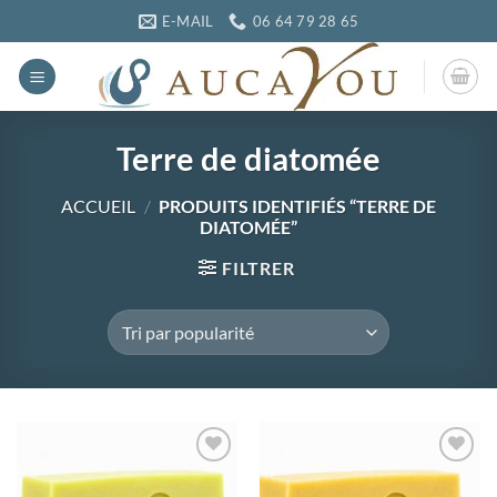
Passer
E-MAIL
06 64 79 28 65
au
contenu
Terre de diatomée
ACCUEIL
/
PRODUITS IDENTIFIÉS “TERRE DE
DIATOMÉE”
FILTRER
Ajouter
Ajouter
à la
à la