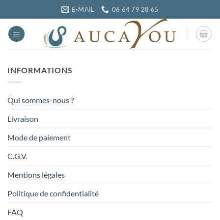
Passer
E-MAIL
06 64 79 28 65
au
contenu
INFORMATIONS
Qui sommes-nous ?
Livraison
Mode de paiement
C.G.V.
Mentions légales
Politique de confidentialité
FAQ