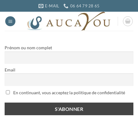
Passer
E-MAIL
06 64 79 28 65
au
contenu
Prénom ou nom complet
Email
En continuant, vous acceptez la politique de confidentialité